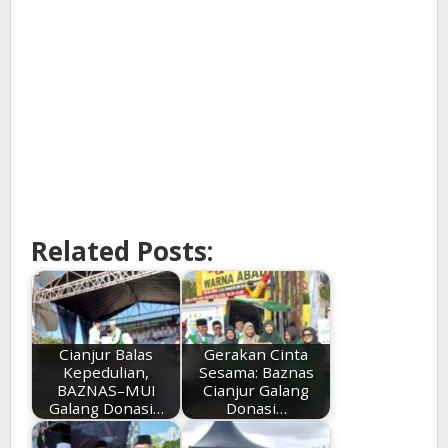
Related Posts:
Cianjur Balas
Gerakan Cinta
Kepedulian,
Sesama: Baznas
BAZNAS–MUI
Cianjur Galang
Galang Donasi…
Donasi…