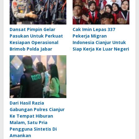
Dansat Pimpin Gelar
Cak Imin Lepas 337
Pasukan Untuk Perkuat
Pekerja Migran
Kesiapan Operasional
Indonesia Cianjur Untuk
Brimob Polda Jabar
Siap Kerja Ke Luar Negeri
Dari Hasil Razia
Gabungan Polres Cianjur
Ke Tempat Hiburan
Malam, Satu Pria
Pengguna Sintetis Di
Amankan