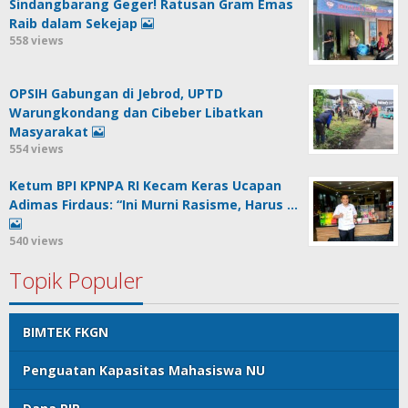
Sindangbarang Geger! Ratusan Gram Emas
Raib dalam Sekejap
558 views
OPSIH Gabungan di Jebrod, UPTD
Warungkondang dan Cibeber Libatkan
Masyarakat
554 views
Ketum BPI KPNPA RI Kecam Keras Ucapan
Adimas Firdaus: “Ini Murni Rasisme, Harus …
540 views
Topik Populer
BIMTEK FKGN
Penguatan Kapasitas Mahasiswa NU