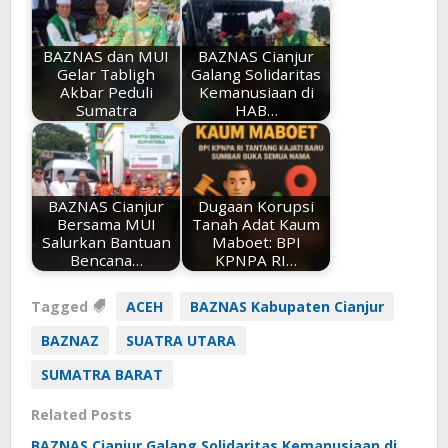
BAZNAS dan MUI
BAZNAS Cianjur
Gelar Tabligh
Galang Solidaritas
Akbar Peduli
Kemanusiaan di
Sumatra
HAB…
BAZNAS Cianjur
Dugaan Korupsi
Bersama MUI
Tanah Adat Kaum
Salurkan Bantuan
Maboet: BPI
Bencana…
KPNPA RI…
Tagged
ACEH
BAZNAS Kabupaten Cianjur
BAZNAZ
SUATRA UTARA
SUMATRA BARAT
Related Posts
BAZNAS Cianjur Galang Solidaritas Kemanusiaan di