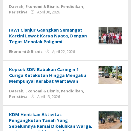
Daerah
,
Ekonomi & Bisnis
,
Pendidikan
,
by
Peristiwa
April 30, 2026
Deri
Lesmana
IKWI Cianjur Gaungkan Semangat
Kartini Lewat Karya Nyata, Dengan
Tegas Menolak Poligami
by
Ekonomi & Bisnis
April 22, 2026
Deri
Lesmana
Kepsek SDN Babakan Caringin 1
Curiga Ketakutan Hingga Mengaku
Mempunyai Kerabat Wartawan
Daerah
,
Ekonomi & Bisnis
,
Pendidikan
,
by
Peristiwa
April 13, 2026
Deri
Lesmana
KDM Hentikan Aktivitas
Pengangkutan Tanah Yang
Sebelumnya Ramai Dikeluhkan Warga,