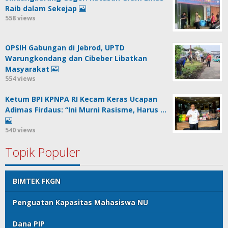
Raib dalam Sekejap
558 views
OPSIH Gabungan di Jebrod, UPTD
Warungkondang dan Cibeber Libatkan
Masyarakat
554 views
Ketum BPI KPNPA RI Kecam Keras Ucapan
Adimas Firdaus: “Ini Murni Rasisme, Harus …
540 views
Topik Populer
BIMTEK FKGN
Penguatan Kapasitas Mahasiswa NU
Dana PIP