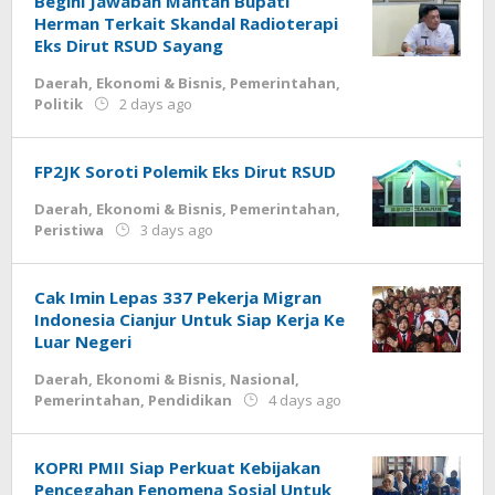
Begini Jawaban Mantan Bupati
Herman Terkait Skandal Radioterapi
Eks Dirut RSUD Sayang
Daerah
,
Ekonomi & Bisnis
,
Pemerintahan
,
by
Politik
2 days ago
Deri
Lesmana
FP2JK Soroti Polemik Eks Dirut RSUD
Daerah
,
Ekonomi & Bisnis
,
Pemerintahan
,
by
Peristiwa
3 days ago
Deri
Lesmana
Cak Imin Lepas 337 Pekerja Migran
Indonesia Cianjur Untuk Siap Kerja Ke
Luar Negeri
Daerah
,
Ekonomi & Bisnis
,
Nasional
,
by
Pemerintahan
,
Pendidikan
4 days ago
Deri
Lesmana
KOPRI PMII Siap Perkuat Kebijakan
Pencegahan Fenomena Sosial Untuk