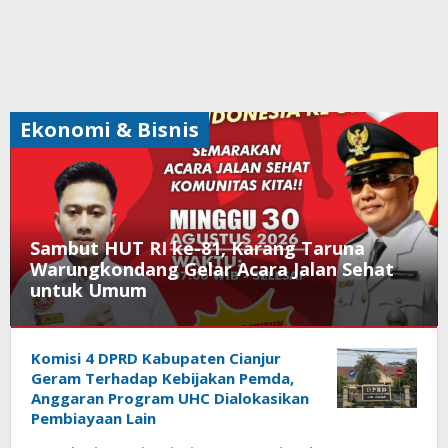
Ekonomi & Bisnis
Sambut HUT RI ke-81, Karang Taruna
Warungkondang Gelar Acara Jalan Sehat
untuk Umum
Daerah
,
Ekonomi
Komisi 4 DPRD Kabupaten Cianjur
&
Geram Terhadap Kebijakan Pemda,
Bisnis
,
Anggaran Program UHC Dialokasikan
Pemerintahan
,
Pembiayaan Lain
Pendidikan
,