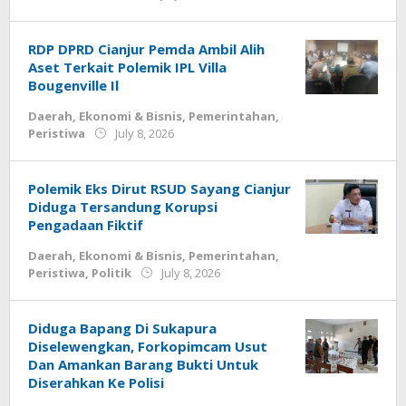
Deri
Lesmana
RDP DPRD Cianjur Pemda Ambil Alih
Aset Terkait Polemik IPL Villa
Bougenville Il
Daerah
,
Ekonomi & Bisnis
,
Pemerintahan
,
by
Peristiwa
July 8, 2026
Deri
Lesmana
Polemik Eks Dirut RSUD Sayang Cianjur
Diduga Tersandung Korupsi
Pengadaan Fiktif
Daerah
,
Ekonomi & Bisnis
,
Pemerintahan
,
by
Peristiwa
,
Politik
July 8, 2026
Deri
Lesmana
Diduga Bapang Di Sukapura
Diselewengkan, Forkopimcam Usut
Dan Amankan Barang Bukti Untuk
Diserahkan Ke Polisi