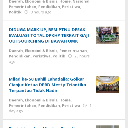
Politik
Daerah
,
2
Ekonomi & Bisnis
,
Home
,
Nasional
,
hours
Pemerintahan
,
Pendidikan
,
Peristiwa
,
by
ago
Politik
3 hours ago
Deri
by
Deri
Lesmana
Lesmana
DIDUGA MARK UP, BEM PTNU DESAK
EVALUASI TOTAL DPKHP TERKAIT GAJI
OUTSOURCHING DI BAWAH UMK
Daerah
,
Ekonomi & Bisnis
,
Pemerintahan
,
Pendidikan
,
Peristiwa
,
Politik
23 hours
by
ago
Deri
Lesmana
Milad ke-50 Bahlil Lahadalia: Golkar
Cianjur Ketua DPRD Metty Triantika
Terpantau Tidak Hadir
Daerah
,
Ekonomi & Bisnis
,
Home
,
Pemerintahan
,
Pendidikan
,
Peristiwa
1
by
day ago
Deri
Lesmana