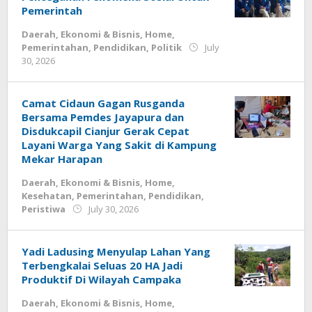
Pemerintah
Daerah
,
Ekonomi & Bisnis
,
Home
,
Pemerintahan
,
Pendidikan
,
Politik
July
by
30, 2026
Deri
Lesmana
Camat Cidaun Gagan Rusganda
Bersama Pemdes Jayapura dan
Disdukcapil Cianjur Gerak Cepat
Layani Warga Yang Sakit di Kampung
Mekar Harapan
Daerah
,
Ekonomi & Bisnis
,
Home
,
Kesehatan
,
Pemerintahan
,
Pendidikan
,
by
Peristiwa
July 30, 2026
Deri
Lesmana
Yadi Ladusing Menyulap Lahan Yang
Terbengkalai Seluas 20 HA Jadi
Produktif Di Wilayah Campaka
Daerah
,
Ekonomi & Bisnis
,
Home
,