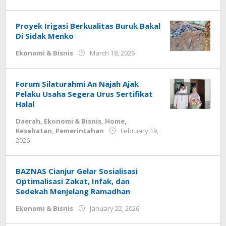
Deri
Lesmana
Proyek Irigasi Berkualitas Buruk Bakal
Di Sidak Menko
by
Ekonomi & Bisnis
March 18, 2026
Deri
Lesmana
Forum Silaturahmi An Najah Ajak
Pelaku Usaha Segera Urus Sertifikat
Halal
Daerah
,
Ekonomi & Bisnis
,
Home
,
Kesehatan
,
Pemerintahan
February 19,
by
2026
admin
BAZNAS Cianjur Gelar Sosialisasi
Optimalisasi Zakat, Infak, dan
Sedekah Menjelang Ramadhan
by
Ekonomi & Bisnis
January 22, 2026
admin.cianjur