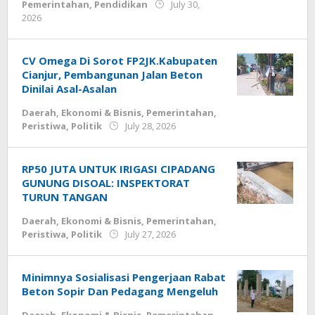
Pemerintahan
,
Pendidikan
July 30,
by
2026
Deri
Lesmana
CV Omega Di Sorot FP2JK.Kabupaten
Cianjur, Pembangunan Jalan Beton
Dinilai Asal-Asalan
Daerah
,
Ekonomi & Bisnis
,
Pemerintahan
,
by
Peristiwa
,
Politik
July 28, 2026
Deri
Lesmana
RP50 JUTA UNTUK IRIGASI CIPADANG
GUNUNG DISOAL: INSPEKTORAT
TURUN TANGAN
Daerah
,
Ekonomi & Bisnis
,
Pemerintahan
,
by
Peristiwa
,
Politik
July 27, 2026
Deri
Lesmana
Minimnya Sosialisasi Pengerjaan Rabat
Beton Sopir Dan Pedagang Mengeluh