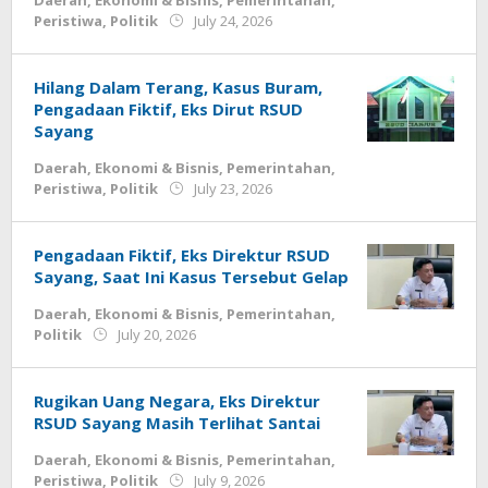
Daerah
,
Ekonomi & Bisnis
,
Pemerintahan
,
by
Peristiwa
,
Politik
July 24, 2026
Deri
Lesmana
Hilang Dalam Terang, Kasus Buram,
Pengadaan Fiktif, Eks Dirut RSUD
Sayang
Daerah
,
Ekonomi & Bisnis
,
Pemerintahan
,
by
Peristiwa
,
Politik
July 23, 2026
Deri
Lesmana
Pengadaan Fiktif, Eks Direktur RSUD
Sayang, Saat Ini Kasus Tersebut Gelap
Daerah
,
Ekonomi & Bisnis
,
Pemerintahan
,
by
Politik
July 20, 2026
Deri
Lesmana
Rugikan Uang Negara, Eks Direktur
RSUD Sayang Masih Terlihat Santai
Daerah
,
Ekonomi & Bisnis
,
Pemerintahan
,
by
Peristiwa
,
Politik
July 9, 2026