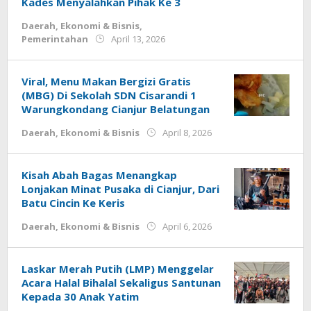
Kades Menyalahkan Pihak Ke 3
Daerah
,
Ekonomi & Bisnis
,
by
Pemerintahan
April 13, 2026
Deri
Lesmana
Viral, Menu Makan Bergizi Gratis
(MBG) Di Sekolah SDN Cisarandi 1
Warungkondang Cianjur Belatungan
by
Daerah
,
Ekonomi & Bisnis
April 8, 2026
Deri
Lesmana
Kisah Abah Bagas Menangkap
Lonjakan Minat Pusaka di Cianjur, Dari
Batu Cincin Ke Keris
by
Daerah
,
Ekonomi & Bisnis
April 6, 2026
Deri
Lesmana
Laskar Merah Putih (LMP) Menggelar
Acara Halal Bihalal Sekaligus Santunan
Kepada 30 Anak Yatim