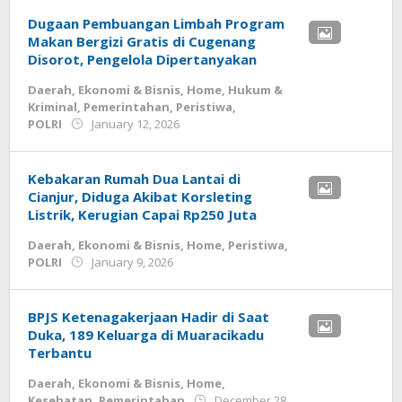
Dugaan Pembuangan Limbah Program
Makan Bergizi Gratis di Cugenang
Disorot, Pengelola Dipertanyakan
Daerah
,
Ekonomi & Bisnis
,
Home
,
Hukum &
Kriminal
,
Pemerintahan
,
Peristiwa
,
by
POLRI
January 12, 2026
admin
Kebakaran Rumah Dua Lantai di
Cianjur, Diduga Akibat Korsleting
Listrik, Kerugian Capai Rp250 Juta
Daerah
,
Ekonomi & Bisnis
,
Home
,
Peristiwa
,
by
POLRI
January 9, 2026
admin
BPJS Ketenagakerjaan Hadir di Saat
Duka, 189 Keluarga di Muaracikadu
Terbantu
Daerah
,
Ekonomi & Bisnis
,
Home
,
Kesehatan
,
Pemerintahan
December 28,