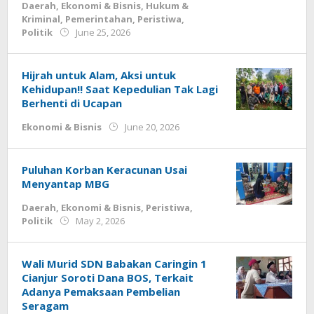
Daerah
,
Ekonomi & Bisnis
,
Hukum &
Kriminal
,
Pemerintahan
,
Peristiwa
,
by
Politik
June 25, 2026
Deri
Lesmana
Hijrah untuk Alam, Aksi untuk
Kehidupan!! Saat Kepedulian Tak Lagi
Berhenti di Ucapan
by
Ekonomi & Bisnis
June 20, 2026
Deri
Lesmana
Puluhan Korban Keracunan Usai
Menyantap MBG
Daerah
,
Ekonomi & Bisnis
,
Peristiwa
,
by
Politik
May 2, 2026
Deri
Lesmana
Wali Murid SDN Babakan Caringin 1
Cianjur Soroti Dana BOS, Terkait
Adanya Pemaksaan Pembelian
Seragam