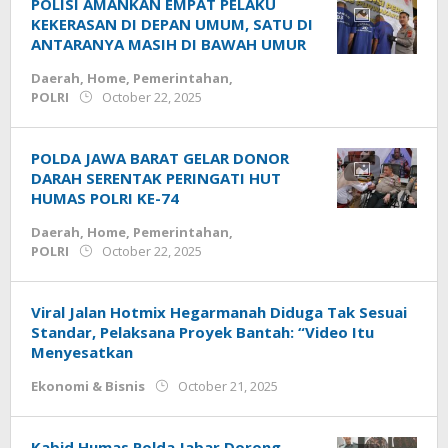
POLISI AMANKAN EMPAT PELAKU
KEKERASAN DI DEPAN UMUM, SATU DI
ANTARANYA MASIH DI BAWAH UMUR
Daerah
,
Home
,
Pemerintahan
,
by
POLRI
October 22, 2025
admin
POLDA JAWA BARAT GELAR DONOR
DARAH SERENTAK PERINGATI HUT
HUMAS POLRI KE-74
Daerah
,
Home
,
Pemerintahan
,
by
POLRI
October 22, 2025
admin
Viral Jalan Hotmix Hegarmanah Diduga Tak Sesuai
Standar, Pelaksana Proyek Bantah: “Video Itu
Menyesatkan
by
Ekonomi & Bisnis
October 21, 2025
admin.cianjur
Kabid Humas Polda Jabar Dorong