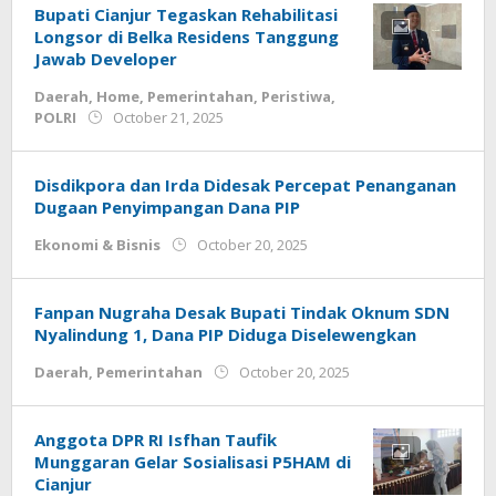
Bupati Cianjur Tegaskan Rehabilitasi
Longsor di Belka Residens Tanggung
Jawab Developer
Daerah
,
Home
,
Pemerintahan
,
Peristiwa
,
by
POLRI
October 21, 2025
admin
Disdikpora dan Irda Didesak Percepat Penanganan
Dugaan Penyimpangan Dana PIP
by
Ekonomi & Bisnis
October 20, 2025
admin.cianjur
Fanpan Nugraha Desak Bupati Tindak Oknum SDN
Nyalindung 1, Dana PIP Diduga Diselewengkan
by
Daerah
,
Pemerintahan
October 20, 2025
admin.cianjur
Anggota DPR RI Isfhan Taufik
Munggaran Gelar Sosialisasi P5HAM di
Cianjur