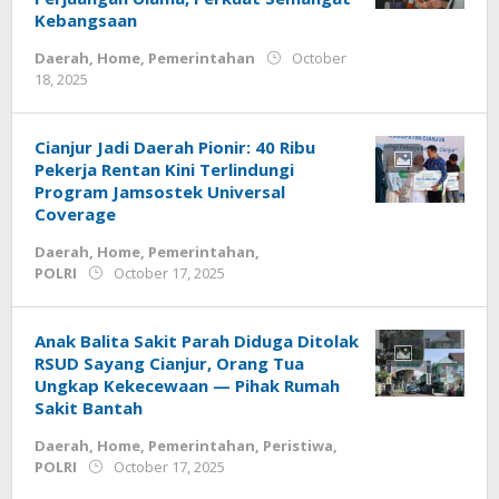
Kebangsaan
Daerah
,
Home
,
Pemerintahan
October
by
18, 2025
admin
Cianjur Jadi Daerah Pionir: 40 Ribu
Pekerja Rentan Kini Terlindungi
Program Jamsostek Universal
Coverage
Daerah
,
Home
,
Pemerintahan
,
by
POLRI
October 17, 2025
admin
Anak Balita Sakit Parah Diduga Ditolak
RSUD Sayang Cianjur, Orang Tua
Ungkap Kekecewaan — Pihak Rumah
Sakit Bantah
Daerah
,
Home
,
Pemerintahan
,
Peristiwa
,
by
POLRI
October 17, 2025
admin