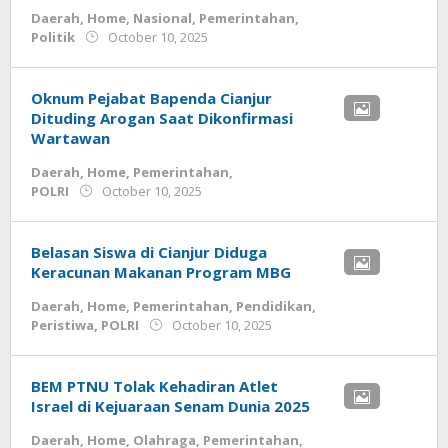
Daerah
,
Home
,
Nasional
,
Pemerintahan
,
by
Politik
October 10, 2025
admin
Oknum Pejabat Bapenda Cianjur
Dituding Arogan Saat Dikonfirmasi
Wartawan
Daerah
,
Home
,
Pemerintahan
,
by
POLRI
October 10, 2025
admin
Belasan Siswa di Cianjur Diduga
Keracunan Makanan Program MBG
Daerah
,
Home
,
Pemerintahan
,
Pendidikan
,
by
Peristiwa
,
POLRI
October 10, 2025
admin
BEM PTNU Tolak Kehadiran Atlet
Israel di Kejuaraan Senam Dunia 2025
Daerah
,
Home
,
Olahraga
,
Pemerintahan
,