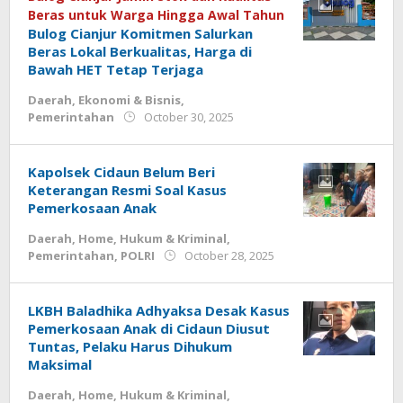
Beras untuk Warga Hingga Awal Tahun
Bulog Cianjur Komitmen Salurkan
Beras Lokal Berkualitas, Harga di
Bawah HET Tetap Terjaga
Daerah
,
Ekonomi & Bisnis
,
by
Pemerintahan
October 30, 2025
admin.cianjur
Kapolsek Cidaun Belum Beri
Keterangan Resmi Soal Kasus
Pemerkosaan Anak
Daerah
,
Home
,
Hukum & Kriminal
,
by
Pemerintahan
,
POLRI
October 28, 2025
admin
LKBH Baladhika Adhyaksa Desak Kasus
Pemerkosaan Anak di Cidaun Diusut
Tuntas, Pelaku Harus Dihukum
Maksimal
Daerah
,
Home
,
Hukum & Kriminal
,