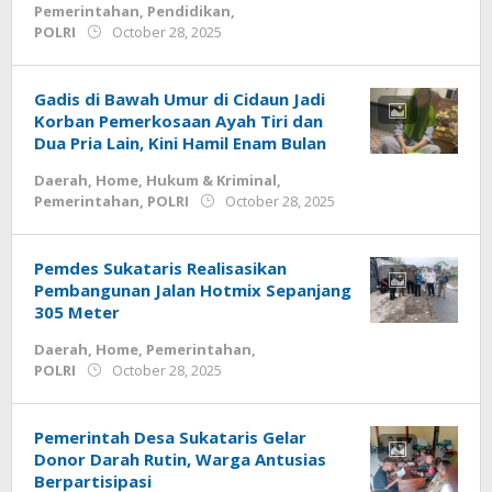
Pemerintahan
,
Pendidikan
,
by
POLRI
October 28, 2025
admin
Gadis di Bawah Umur di Cidaun Jadi
Korban Pemerkosaan Ayah Tiri dan
Dua Pria Lain, Kini Hamil Enam Bulan
Daerah
,
Home
,
Hukum & Kriminal
,
by
Pemerintahan
,
POLRI
October 28, 2025
admin
Pemdes Sukataris Realisasikan
Pembangunan Jalan Hotmix Sepanjang
305 Meter
Daerah
,
Home
,
Pemerintahan
,
by
POLRI
October 28, 2025
admin
Pemerintah Desa Sukataris Gelar
Donor Darah Rutin, Warga Antusias
Berpartisipasi