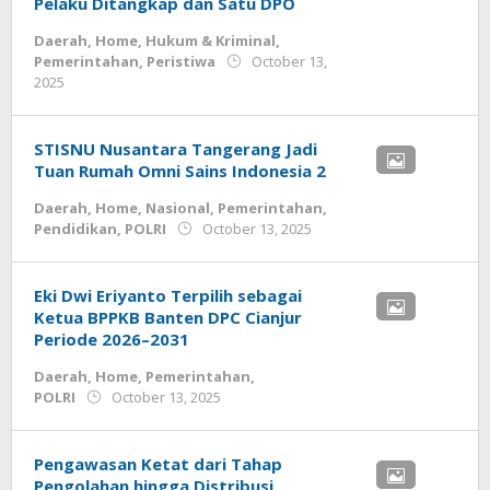
Pelaku Ditangkap dan Satu DPO
Daerah
,
Home
,
Hukum & Kriminal
,
Pemerintahan
,
Peristiwa
October 13,
by
2025
admin
STISNU Nusantara Tangerang Jadi
Tuan Rumah Omni Sains Indonesia 2
Daerah
,
Home
,
Nasional
,
Pemerintahan
,
by
Pendidikan
,
POLRI
October 13, 2025
admin
Eki Dwi Eriyanto Terpilih sebagai
Ketua BPPKB Banten DPC Cianjur
Periode 2026–2031
Daerah
,
Home
,
Pemerintahan
,
by
POLRI
October 13, 2025
admin
Pengawasan Ketat dari Tahap
Pengolahan hingga Distribusi