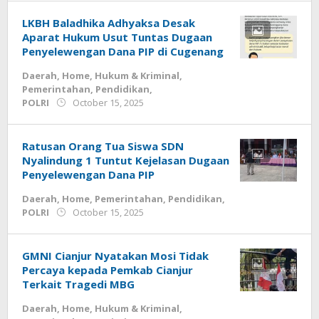
LKBH Baladhika Adhyaksa Desak
Aparat Hukum Usut Tuntas Dugaan
Penyelewengan Dana PIP di Cugenang
Daerah
,
Home
,
Hukum & Kriminal
,
Pemerintahan
,
Pendidikan
,
by
POLRI
October 15, 2025
admin
Ratusan Orang Tua Siswa SDN
Nyalindung 1 Tuntut Kejelasan Dugaan
Penyelewengan Dana PIP
Daerah
,
Home
,
Pemerintahan
,
Pendidikan
,
by
POLRI
October 15, 2025
admin
GMNI Cianjur Nyatakan Mosi Tidak
Percaya kepada Pemkab Cianjur
Terkait Tragedi MBG
Daerah
,
Home
,
Hukum & Kriminal
,