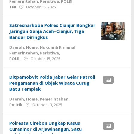
Pemerintahan
,
Peristiwa
,
POLRI
,
by
TNI
October 15, 2025
admin
Satresnarkoba Polres Cianjur Bongkar
Jaringan Ganja Aceh–Cianjur, Tiga
Bandar Diringkus
Daerah
,
Home
,
Hukum & Kriminal
,
Pemerintahan
,
Peristiwa
,
by
POLRI
October 15, 2025
admin
Ditpamobvit Polda Jabar Gelar Patroli
Pengamanan di Objek Wisata Curug
Batu Templek
Daerah
,
Home
,
Pemerintahan
,
by
Politik
October 13, 2025
admin
Polresta Cirebon Ungkap Kasus
Curanmor di Arjawinangun, Satu