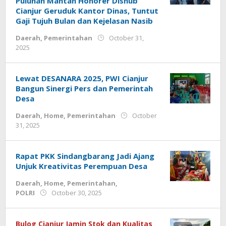
Puluhan Mantan Honorer Dishub
Cianjur Geruduk Kantor Dinas, Tuntut
Gaji Tujuh Bulan dan Kejelasan Nasib
Daerah
,
Pemerintahan
October 31,
by
2025
admin.cianjur
Lewat DESANARA 2025, PWI Cianjur
Bangun Sinergi Pers dan Pemerintah
Desa
Daerah
,
Home
,
Pemerintahan
October
by
31, 2025
admin
Rapat PKK Sindangbarang Jadi Ajang
Unjuk Kreativitas Perempuan Desa
Daerah
,
Home
,
Pemerintahan
,
by
POLRI
October 30, 2025
admin
Bulog Cianjur Jamin Stok dan Kualitas