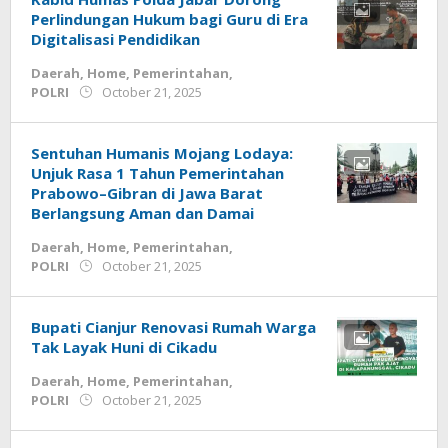
Perlindungan Hukum bagi Guru di Era
Digitalisasi Pendidikan
Daerah
,
Home
,
Pemerintahan
,
by
POLRI
October 21, 2025
admin
Sentuhan Humanis Mojang Lodaya:
Unjuk Rasa 1 Tahun Pemerintahan
Prabowo–Gibran di Jawa Barat
Berlangsung Aman dan Damai
Daerah
,
Home
,
Pemerintahan
,
by
POLRI
October 21, 2025
admin
Bupati Cianjur Renovasi Rumah Warga
Tak Layak Huni di Cikadu
Daerah
,
Home
,
Pemerintahan
,
by
POLRI
October 21, 2025
admin