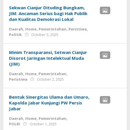
Sekwan Cianjur Dituding Bungkam,
JIM: Ancaman Serius bagi Hak Publik
dan Kualitas Demokrasi Lokal
Daerah
,
Home
,
Pemerintahan
,
Peristiwa
,
by
Politik
October 3, 2025
admin
Minim Transparansi, Setwan Cianjur
Disorot Jaringan Intelektual Muda
(JIM)
Daerah
,
Home
,
Pemerintahan
,
by
Peristiwa
October 2, 2025
admin
Bentuk Sinergitas Ulama dan Umaro,
Kapolda Jabar Kunjungi PW Persis
Jabar
Daerah
,
Home
,
Pemerintahan
,
by
POLRI
October 1, 2025
admin