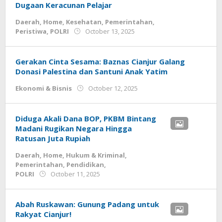
Dugaan Keracunan Pelajar
Daerah
,
Home
,
Kesehatan
,
Pemerintahan
,
by
Peristiwa
,
POLRI
October 13, 2025
admin
Gerakan Cinta Sesama: Baznas Cianjur Galang
Donasi Palestina dan Santuni Anak Yatim
by
Ekonomi & Bisnis
October 12, 2025
admin.cianjur
Diduga Akali Dana BOP, PKBM Bintang
Madani Rugikan Negara Hingga
Ratusan Juta Rupiah
Daerah
,
Home
,
Hukum & Kriminal
,
Pemerintahan
,
Pendidikan
,
by
POLRI
October 11, 2025
admin
Abah Ruskawan: Gunung Padang untuk
Rakyat Cianjur!