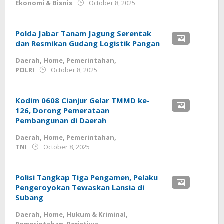
by
Ekonomi & Bisnis
October 8, 2025
admin
Polda Jabar Tanam Jagung Serentak
dan Resmikan Gudang Logistik Pangan
Daerah
,
Home
,
Pemerintahan
,
by
POLRI
October 8, 2025
admin
Kodim 0608 Cianjur Gelar TMMD ke-
126, Dorong Pemerataan
Pembangunan di Daerah
Daerah
,
Home
,
Pemerintahan
,
by
TNI
October 8, 2025
admin
Polisi Tangkap Tiga Pengamen, Pelaku
Pengeroyokan Tewaskan Lansia di
Subang
Daerah
,
Home
,
Hukum & Kriminal
,