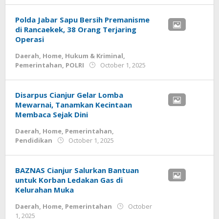
Polda Jabar Sapu Bersih Premanisme
di Rancaekek, 38 Orang Terjaring
Operasi
Daerah
,
Home
,
Hukum & Kriminal
,
by
Pemerintahan
,
POLRI
October 1, 2025
admin
Disarpus Cianjur Gelar Lomba
Mewarnai, Tanamkan Kecintaan
Membaca Sejak Dini
Daerah
,
Home
,
Pemerintahan
,
by
Pendidikan
October 1, 2025
admin
BAZNAS Cianjur Salurkan Bantuan
untuk Korban Ledakan Gas di
Kelurahan Muka
Daerah
,
Home
,
Pemerintahan
October
by
1, 2025