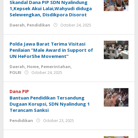
Skandal Dana PIP SDN Nyalindung
1,Kepsek Akui Lalai,Wahyudi diduga
Selewengkan, Disdikpora Disorot
by
Daerah
,
Pendidikan
October 24, 2025
admin.cianjur
Polda Jawa Barat Terima Visitasi
Penilaian “Male Award in Support of
UN HeForShe Movement”
Daerah
,
Home
,
Pemerintahan
,
by
POLRI
October 24, 2025
admin
Dana PIP
Bantuan Pendidikan Tersandung
Dugaan Korupsi, SDN Nyalindung 1
Terancam Sanksi
by
Pendidikan
October 23, 2025
admin.cianjur