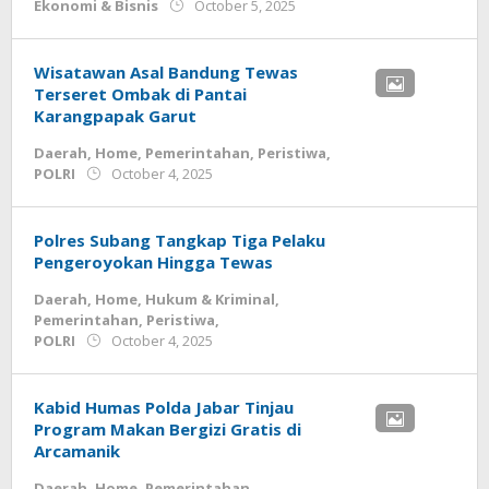
by
Ekonomi & Bisnis
October 5, 2025
admin
Wisatawan Asal Bandung Tewas
Terseret Ombak di Pantai
Karangpapak Garut
Daerah
,
Home
,
Pemerintahan
,
Peristiwa
,
by
POLRI
October 4, 2025
admin
Polres Subang Tangkap Tiga Pelaku
Pengeroyokan Hingga Tewas
Daerah
,
Home
,
Hukum & Kriminal
,
Pemerintahan
,
Peristiwa
,
by
POLRI
October 4, 2025
admin
Kabid Humas Polda Jabar Tinjau
Program Makan Bergizi Gratis di
Arcamanik
Daerah
,
Home
,
Pemerintahan
,