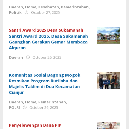
Daerah
,
Home
,
Kesehatan
,
Pemerintahan
,
by
Politik
October 27, 2025
admin
Santri Award 2025 Desa Sukamanah
Santri Award 2025, Desa Sukamanah
Gaungkan Gerakan Gemar Membaca
Alquran
by
Daerah
October 26, 2025
admin.cianjur
Komunitas Sosial Bagong Mogok
Resmikan Program Rutilahu dan
Majelis Taklim di Dua Kecamatan
Cianjur
Daerah
,
Home
,
Pemerintahan
,
by
POLRI
October 26, 2025
admin
Penyelewengan Dana PIP