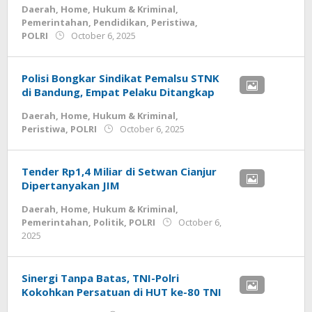
Daerah
,
Home
,
Hukum & Kriminal
,
Pemerintahan
,
Pendidikan
,
Peristiwa
,
by
POLRI
October 6, 2025
admin
Polisi Bongkar Sindikat Pemalsu STNK
di Bandung, Empat Pelaku Ditangkap
Daerah
,
Home
,
Hukum & Kriminal
,
by
Peristiwa
,
POLRI
October 6, 2025
admin
Tender Rp1,4 Miliar di Setwan Cianjur
Dipertanyakan JIM
Daerah
,
Home
,
Hukum & Kriminal
,
Pemerintahan
,
Politik
,
POLRI
October 6,
by
2025
admin
Sinergi Tanpa Batas, TNI-Polri
Kokohkan Persatuan di HUT ke-80 TNI