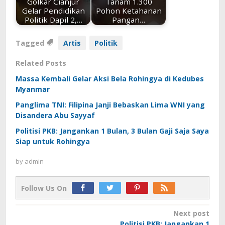
Golkar Cianjur
Tanam 1.300
Gelar Pendidikan
Pohon Ketahanan
Politik Dapil 2,…
Pangan…
Tagged
Artis
Politik
Related Posts
Massa Kembali Gelar Aksi Bela Rohingya di Kedubes
Myanmar
Panglima TNI: Filipina Janji Bebaskan Lima WNI yang
Disandera Abu Sayyaf
Politisi PKB: Jangankan 1 Bulan, 3 Bulan Gaji Saja Saya
Siap untuk Rohingya
by
admin
Follow Us On
Post
Next post
Politisi PKB: Jangankan 1