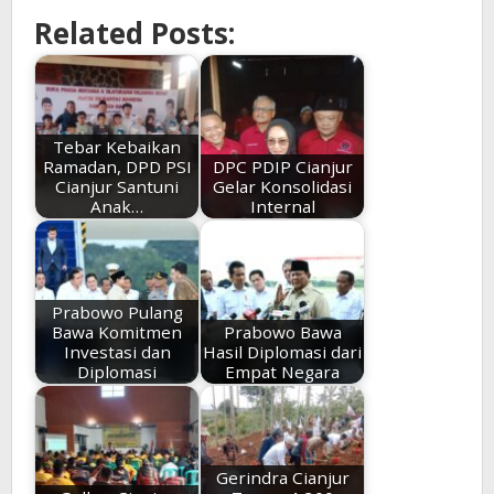
Related Posts:
Tebar Kebaikan
Ramadan, DPD PSI
DPC PDIP Cianjur
Cianjur Santuni
Gelar Konsolidasi
Anak…
Internal
Prabowo Pulang
Bawa Komitmen
Prabowo Bawa
Investasi dan
Hasil Diplomasi dari
Diplomasi
Empat Negara
Gerindra Cianjur