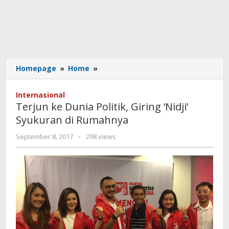
Terjun
Homepage
»
Home
»
ke
Dunia
Internasional
Politik,
Terjun ke Dunia Politik, Giring ‘Nidji’
Giring
Syukuran di Rumahnya
'Nidji'
Syukuran
by
September 8, 2017
-
298 views
di
admin
Rumahnya