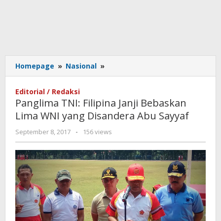
Panglima
Homepage
»
Nasional
»
TNI:
Filipina
Editorial / Redaksi
Janji
Panglima TNI: Filipina Janji Bebaskan
Bebaskan
Lima WNI yang Disandera Abu Sayyaf
Lima
WNI
by
September 8, 2017
-
156 views
yang
admin
Disandera
Abu
Sayyaf