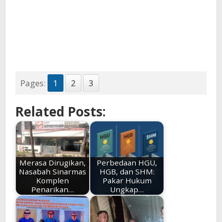
Pages:
1
2
3
Related Posts:
Merasa Dirugikan,
Perbedaan HGU,
Nasabah Sinarmas
HGB, dan SHM:
Komplen
Pakar Hukum
Penarikan…
Ungkap…