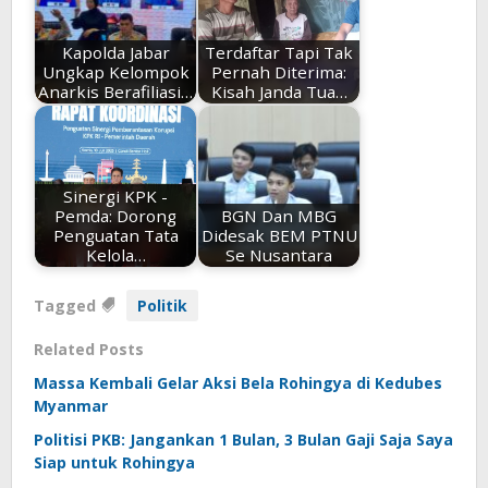
Kapolda Jabar
Terdaftar Tapi Tak
Ungkap Kelompok
Pernah Diterima:
Anarkis Berafiliasi…
Kisah Janda Tua…
Sinergi KPK -
Pemda: Dorong
BGN Dan MBG
Penguatan Tata
Didesak BEM PTNU
Kelola…
Se Nusantara
Tagged
Politik
Related Posts
Massa Kembali Gelar Aksi Bela Rohingya di Kedubes
Myanmar
Politisi PKB: Jangankan 1 Bulan, 3 Bulan Gaji Saja Saya
Siap untuk Rohingya