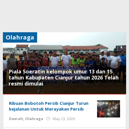
Olahraga
Piala Soeratin kelompok umur 13 dan 15
tahun Kabupaten Cianjur tahun 2026 Telah
resmi dimulai
Daerah
,
Kesehatan
Ribuan Bobotoh Persib Cianjur Turun
,
Olahraga
,
kejalanan Untuk Merayakan Persib
Pemerintahan
,
by
Daerah
,
Olahraga
May 23, 2026
Pendidikan
2
Deri
days