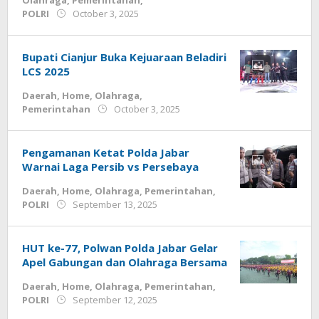
Olahraga
,
Pemerintahan
,
by
POLRI
October 3, 2025
admin
Bupati Cianjur Buka Kejuaraan Beladiri
LCS 2025
Daerah
,
Home
,
Olahraga
,
by
Pemerintahan
October 3, 2025
admin
Pengamanan Ketat Polda Jabar
Warnai Laga Persib vs Persebaya
Daerah
,
Home
,
Olahraga
,
Pemerintahan
,
by
POLRI
September 13, 2025
admin
HUT ke-77, Polwan Polda Jabar Gelar
Apel Gabungan dan Olahraga Bersama
Daerah
,
Home
,
Olahraga
,
Pemerintahan
,
by
POLRI
September 12, 2025
admin