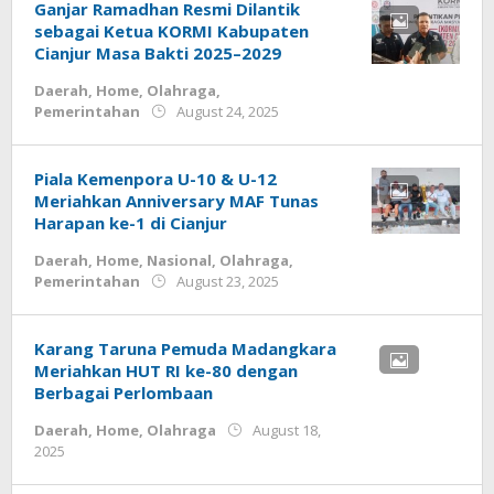
Ganjar Ramadhan Resmi Dilantik
sebagai Ketua KORMI Kabupaten
Cianjur Masa Bakti 2025–2029
Daerah
,
Home
,
Olahraga
,
by
Pemerintahan
August 24, 2025
admin
Piala Kemenpora U-10 & U-12
Meriahkan Anniversary MAF Tunas
Harapan ke-1 di Cianjur
Daerah
,
Home
,
Nasional
,
Olahraga
,
by
Pemerintahan
August 23, 2025
admin
Karang Taruna Pemuda Madangkara
Meriahkan HUT RI ke-80 dengan
Berbagai Perlombaan
Daerah
,
Home
,
Olahraga
August 18,
by
2025
admin