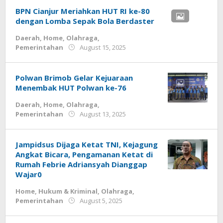
BPN Cianjur Meriahkan HUT RI ke-80
dengan Lomba Sepak Bola Berdaster
Daerah
,
Home
,
Olahraga
,
by
Pemerintahan
August 15, 2025
admin
Polwan Brimob Gelar Kejuaraan
Menembak HUT Polwan ke-76
Daerah
,
Home
,
Olahraga
,
by
Pemerintahan
August 13, 2025
admin
Jampidsus Dijaga Ketat TNI, Kejagung
Angkat Bicara, Pengamanan Ketat di
Rumah Febrie Adriansyah Dianggap
Wajar0
Home
,
Hukum & Kriminal
,
Olahraga
,
by
Pemerintahan
August 5, 2025
admin