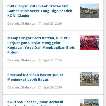
Lesmana
ago
by
PWI Cianjur Ikuti Event Trofeo Fun
Deri
Games Minisoccer Yang Digelar Oleh
Lesmana
KONI Cianjur
by
Daerah
,
Olahraga
April 25, 2026
Deri
Lesmana
Memperingati Hari Kartini, DPC PDI
Perjuangan Cianjur Menggelar
Kegiatan Yoga Dan Membagikan Bibit
Pohon
by
Daerah
,
Olahraga
April 21, 2026
Deri
Lesmana
Prestasi KU-9 SSB Paster Junior
Meningkat Lebih Bagus
by
Daerah
,
Olahraga
April 20, 2026
Deri
Lesmana
KU-9 SSB Paster Junior Berhasil