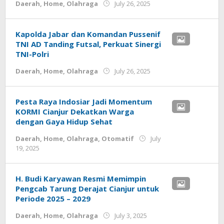
by
Daerah
,
Home
,
Olahraga
July 26, 2025
admin.cianjur
Kapolda Jabar dan Komandan Pussenif
TNI AD Tanding Futsal, Perkuat Sinergi
TNI-Polri
by
Daerah
,
Home
,
Olahraga
July 26, 2025
admin.cianjur
Pesta Raya Indosiar Jadi Momentum
KORMI Cianjur Dekatkan Warga
dengan Gaya Hidup Sehat
Daerah
,
Home
,
Olahraga
,
Otomatif
July
by
19, 2025
admin.cianjur
H. Budi Karyawan Resmi Memimpin
Pengcab Tarung Derajat Cianjur untuk
Periode 2025 – 2029
by
Daerah
,
Home
,
Olahraga
July 3, 2025