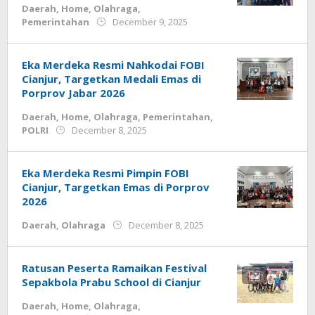
Daerah
,
Home
,
Olahraga
,
by
Pemerintahan
December 9, 2025
admin
Eka Merdeka Resmi Nahkodai FOBI
Cianjur, Targetkan Medali Emas di
Porprov Jabar 2026
Daerah
,
Home
,
Olahraga
,
Pemerintahan
,
by
POLRI
December 8, 2025
admin
Eka Merdeka Resmi Pimpin FOBI
Cianjur, Targetkan Emas di Porprov
2026
by
Daerah
,
Olahraga
December 8, 2025
admin.cianjur
Ratusan Peserta Ramaikan Festival
Sepakbola Prabu School di Cianjur
Daerah
,
Home
,
Olahraga
,