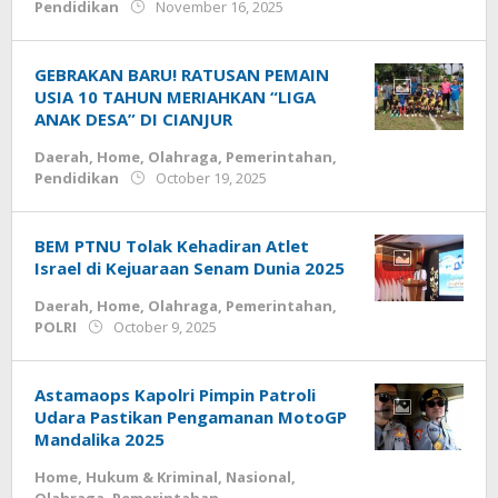
by
Pendidikan
November 16, 2025
admin
GEBRAKAN BARU! RATUSAN PEMAIN
USIA 10 TAHUN MERIAHKAN “LIGA
ANAK DESA” DI CIANJUR
Daerah
,
Home
,
Olahraga
,
Pemerintahan
,
by
Pendidikan
October 19, 2025
admin
BEM PTNU Tolak Kehadiran Atlet
Israel di Kejuaraan Senam Dunia 2025
Daerah
,
Home
,
Olahraga
,
Pemerintahan
,
by
POLRI
October 9, 2025
admin
Astamaops Kapolri Pimpin Patroli
Udara Pastikan Pengamanan MotoGP
Mandalika 2025
Home
,
Hukum & Kriminal
,
Nasional
,