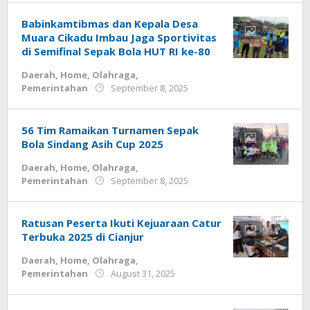
Babinkamtibmas dan Kepala Desa
Muara Cikadu Imbau Jaga Sportivitas
di Semifinal Sepak Bola HUT RI ke-80
Daerah
,
Home
,
Olahraga
,
by
Pemerintahan
September 8, 2025
admin
56 Tim Ramaikan Turnamen Sepak
Bola Sindang Asih Cup 2025
Daerah
,
Home
,
Olahraga
,
by
Pemerintahan
September 8, 2025
admin
Ratusan Peserta Ikuti Kejuaraan Catur
Terbuka 2025 di Cianjur
Daerah
,
Home
,
Olahraga
,
by
Pemerintahan
August 31, 2025
admin