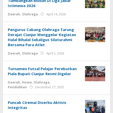
Tumbangkan Musuh Di Liga Jabar
Istimewa 2026
by
Daerah
,
Olahraga
April 14, 2026
Deri
Lesmana
Pengurus Cabang Olahraga Tarung
Derajat Cianjur Menggelar Kegiatan
Halal Bihalal Sekaligus Silaturahmi
Bersama Para Atlet
by
Daerah
,
Olahraga
April 2, 2026
Deri
Lesmana
Turnamen Futsal Pelajar Perebutkan
Piala Bupati Cianjur Resmi Digelar
Daerah
,
Home
,
Olahraga
,
by
Pendidikan
December 27, 2025
admin
Puncak Ciremai Diserbu Aktivis
Integritas