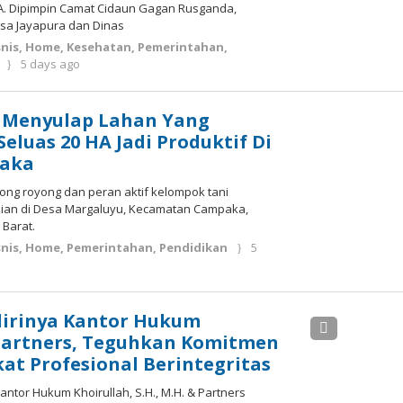
. Dipimpin Camat Cidaun Gagan Rusganda,
sa Jayapura dan Dinas
nis
,
Home
,
Kesehatan
,
Pemerintahan
,
by
5 days ago
Deri
Lesmana
g Menyulap Lahan Yang
eluas 20 HA Jadi Produktif Di
paka
ong royong dan peran aktif kelompok tani
ian di Desa Margaluyu, Kecamatan Campaka,
 Barat.
nis
,
Home
,
Pemerintahan
,
Pendidikan
5
dirinya Kantor Hukum
 Partners, Teguhkan Komitmen
at Profesional Berintegritas
ntor Hukum Khoirullah, S.H., M.H. & Partners