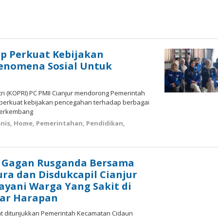
ap Perkuat Kebijakan
enomena Sosial Untuk
utri (KOPRI) PC PMII Cianjur mendorong Pemerintah
perkuat kebijakan pencegahan terhadap berbagai
berkembang
nis
,
Home
,
Pemerintahan
,
Pendidikan
,
by
Deri
Lesmana
 Gagan Rusganda Bersama
ra dan Disdukcapil Cianjur
ayani Warga Yang Sakit di
ar Harapan
at ditunjukkan Pemerintah Kecamatan Cidaun