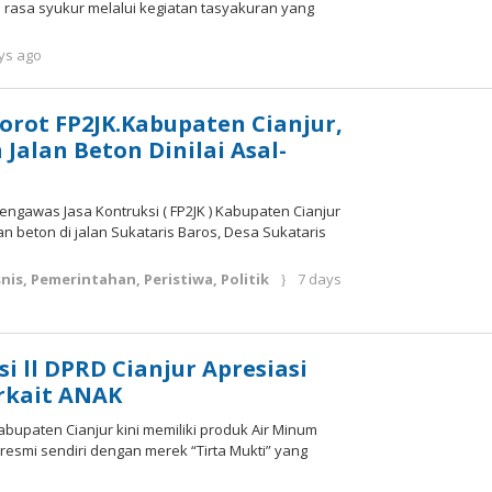
rasa syukur melalui kegiatan tasyakuran yang
by
ys ago
admin
orot FP2JK.Kabupaten Cianjur,
alan Beton Dinilai Asal-
Pengawas Jasa Kontruksi ( FP2JK ) Kabupaten Cianjur
n beton di jalan Sukataris Baros, Desa Sukataris
nis
,
Pemerintahan
,
Peristiwa
,
Politik
7 days
i ll DPRD Cianjur Apresiasi
kait ANAK
abupaten Cianjur kini memiliki produk Air Minum
esmi sendiri dengan merek “Tirta Mukti” yang