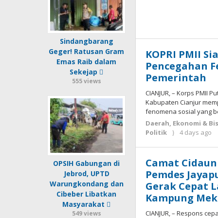
Sindangbarang
Geger! Ratusan Gram
KOPRI PMII Si
Emas Raib dalam
Pencegahan F
Sekejap
Pemerintah
555 views
CIANJUR, – Korps PMII P
Kabupaten Cianjur mem
fenomena sosial yang 
Daerah
,
Ekonomi & Bis
Politik
4 days ago
Camat Cidaun
OPSIH Gabungan di
Pemdes Jayapu
Jebrod, UPTD
Warungkondang dan
Gerak Cepat L
Cibeber Libatkan
Kampung Mek
Masyarakat
CIANJUR, – Respons cep
549 views