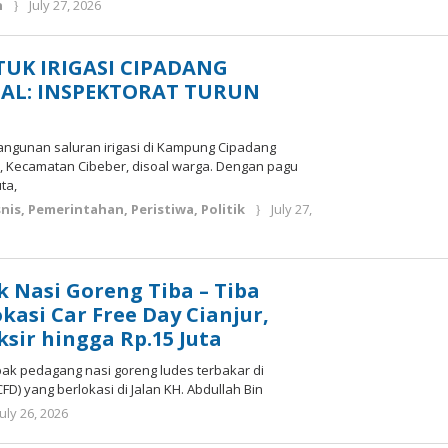
by
n
July 27, 2026
Deri
Lesmana
TUK IRIGASI CIPADANG
AL: INSPEKTORAT TURUN
angunan saluran irigasi di Kampung Cipadang
 Kecamatan Cibeber, disoal warga. Dengan pagu
ta,
nis
,
Pemerintahan
,
Peristiwa
,
Politik
July 27,
k Nasi Goreng Tiba – Tiba
kasi Car Free Day Cianjur,
sir hingga Rp.15 Juta
ak pedagang nasi goreng ludes terbakar di
D) yang berlokasi di Jalan KH. Abdullah Bin
by
July 26, 2026
Deri