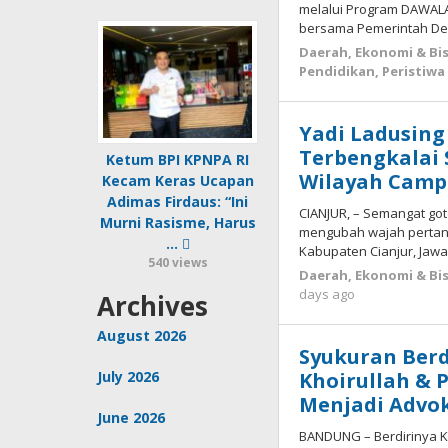
melalui Program DAWALA
bersama Pemerintah De
Daerah
,
Ekonomi & Bis
Pendidikan
,
Peristiwa
Yadi Ladusin
Terbengkalai S
Ketum BPI KPNPA RI
Wilayah Cam
Kecam Keras Ucapan
Adimas Firdaus: “Ini
CIANJUR, – Semangat got
Murni Rasisme, Harus
mengubah wajah pertan
…
Kabupaten Cianjur, Jawa
540 views
Daerah
,
Ekonomi & Bis
by
days ago
Archives
Deri
Lesmana
August 2026
Syukuran Ber
Khoirullah &
July 2026
Menjadi Advok
June 2026
BANDUNG – Berdirinya Ka