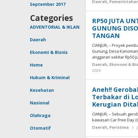
Daerah
,
Pemerintaha
September 2017
Categories
RP50 JUTA UN
GUNUNG DISO
ADVENTORIAL & IKLAN
TANGAN
Daerah
CIANJUR, – Proyek pemb
Gunung, Desa Kanoman,
Ekonomi & Bisnis
anggaran sekitar Rp50 ju
Daerah
,
Ekonomi & Bis
Home
by
2026
Deri
Hukum & Kriminal
Lesmana
Aneh!! Geroba
Kesehatan
Terbakar di Lo
Nasional
Kerugian Ditak
CIANJUR, – Sebuah gerob
Olahraga
kawasan Car Free Day (CF
Daerah
,
Peristiwa
Otomatif