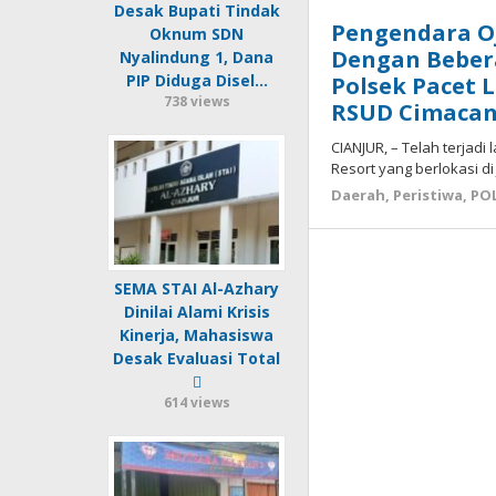
Desak Bupati Tindak
Pengendara Oj
Oknum SDN
Dengan Bebera
Nyalindung 1, Dana
PIP Diduga Disel…
Polsek Pacet
738 views
RSUD Cimaca
CIANJUR, – Telah terjadi
Resort yang berlokasi d
Daerah
,
Peristiwa
,
PO
SEMA STAI Al-Azhary
Dinilai Alami Krisis
Kinerja, Mahasiswa
Desak Evaluasi Total
614 views