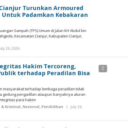
Lesmana
s Cianjur Turunkan Armoured
 Untuk Padamkan Kebakaran
uangan Sampah (TPS) Umum di Jalan KH Abdul bin
hgede, Kecamatan Cianjur, Kabupaten Cianjur,
by
July 26, 2026
Deri
Lesmana
ntegritas Hakim Tercoreng,
ublik terhadap Peradilan Bisa
 masyarakat terhadap lembaga peradilan tidak
a gedung pengadilan ataupun banyaknya aturan
ntegritas para hakim
& Kriminal
,
Nasional
,
Pendidikan
July 24,