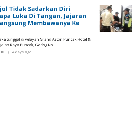
ol Tidak Sadarkan Diri
pa Luka Di Tangan, Jajaran
 Langsung Membawanya Ke
n
 laka tunggal di wilayah Grand Aston Puncak Hotel &
i Jalan Raya Puncak, Gadog No
by
LRI
4 days ago
Deri
Lesmana