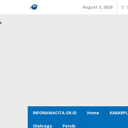
Skip
August 3, 2026
to
content
e
INFONAWACITA.OR.ID
Home
KABARPL
Olahraga
Persib