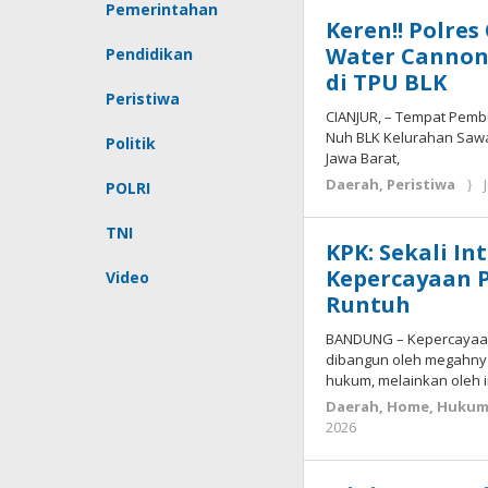
Pemerintahan
Keren!! Polre
Water Cannon
Pendidikan
di TPU BLK
Peristiwa
CIANJUR, – Tempat Pemb
Nuh BLK Kelurahan Sawa
Politik
Jawa Barat,
Daerah
,
Peristiwa
POLRI
TNI
KPK: Sekali I
Kepercayaan P
Video
Runtuh
BANDUNG – Kepercayaan
dibangun oleh megahny
hukum, melainkan oleh i
Daerah
,
Home
,
Hukum 
by
2026
admin