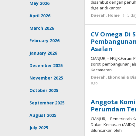
disambut dengan penuh 
May 2026
digelar di kantor
Daerah
,
Home
5 da
April 2026
March 2026
CV Omega Di S
Pembangunan J
February 2026
Asalan
January 2026
CIANJUR, – FP2JK.Forum 
soroti pembangunan jala
December 2025
Kecamatan
Daerah
,
Ekonomi & Bis
November 2025
by
ago
Deri
October 2025
Lesmana
Anggota Komis
September 2025
Perumdam Ter
August 2025
CIANJUR, – Pemerintah K
Dalam Kemasan (AMDK) r
July 2025
diluncurkan oleh