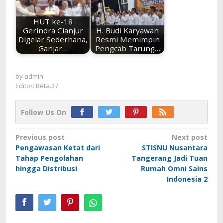
HUT ke-18
Gerindra Cianjur
H. Budi Karyawan
Digelar Sederhana,
Resmi Memimpin
Ganjar…
Pengcab Tarung…
by
admin
Editor: Beta.37
Follow Us On
Post
Previous post
Next post
Pengawasan Ketat dari
STISNU Nusantara
navigation
Tahap Pengolahan
Tangerang Jadi Tuan
hingga Distribusi
Rumah Omni Sains
Indonesia 2