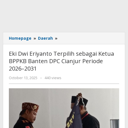
Eki
Homepage
»
Daerah
»
Dwi
Eriyanto
Eki Dwi Eriyanto Terpilih sebagai Ketua
Terpilih
BPPKB Banten DPC Cianjur Periode
sebagai
2026–2031
Ketua
BPPKB
by
October 13, 2025
-
440 views
Banten
admin
DPC
Cianjur
Periode
2026–
2031