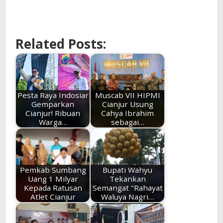
Related Posts:
Pesta Raya Indosiar
Muscab VII HIPMI
Gemparkan
Cianjur Usung
Cianjur! Ribuan
Cahya Ibrahim
Warga…
sebagai…
Pemkab Sumbang
Bupati Wahyu
Uang 1 Milyar
Tekankan
Kepada Ratusan
Semangat "Rahayat
Atlet Cianjur
Waluya Nagri…