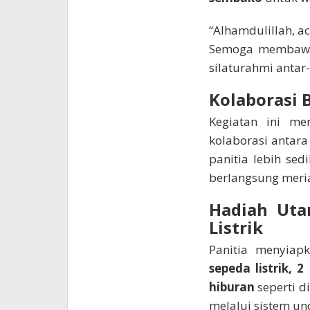
“Alhamdulillah, a
Semoga membawa
silaturahmi antar-
Kolaborasi 
Kegiatan ini m
kolaborasi antar
panitia lebih sed
berlangsung meri
Hadiah Uta
Listrik
Panitia menyia
sepeda listrik, 
hiburan
seperti d
melalui sistem un