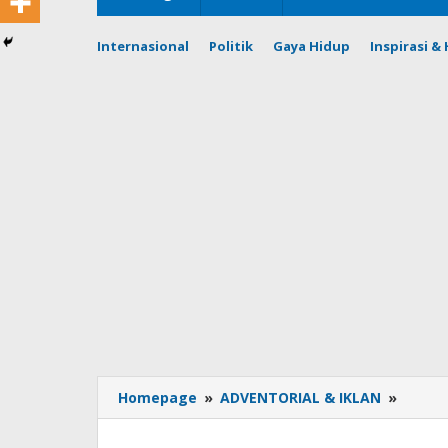
Internasional
Politik
Gaya Hidup
Inspirasi 
Jelajah
Homepage
»
ADVENTORIAL & IKLAN
»
Alam
Gasoli