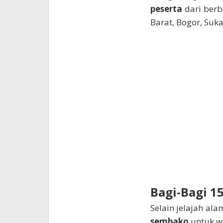
peserta
dari berb
Barat, Bogor, Suk
Bagi-Bagi 1
Selain jelajah al
sembako
untuk wa