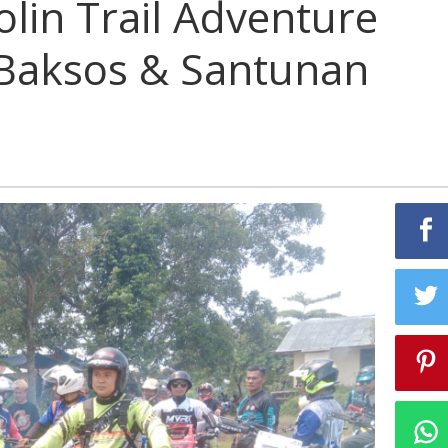
olin Trail Adventure
ture
 Baksos & Santunan
,
ai
s
nan