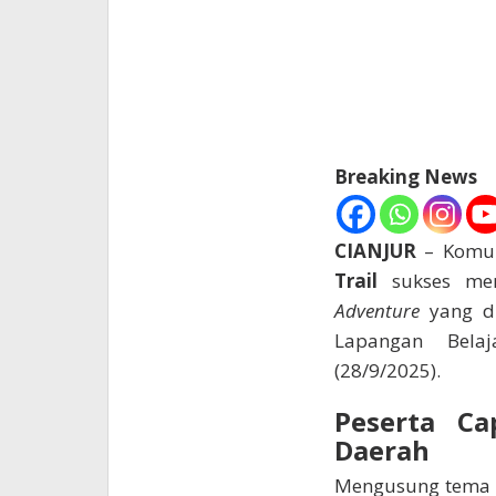
Breaking News
CIANJUR
– Komun
Trail
sukses men
Adventure
yang di
Lapangan Bela
(28/9/2025).
Peserta Ca
Daerah
Mengusung tem