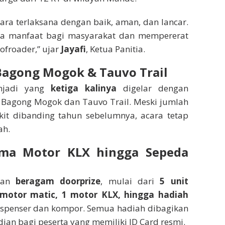
cara terlaksana dengan baik, aman, dan lancar.
 manfaat bagi masyarakat dan mempererat
ofroader,” ujar
Jayafi
, Ketua Panitia.
Bagong Mogok & Tauvo Trail
enjadi yang
ketiga kalinya
digelar dengan
a Bagong Mogok dan Tauvo Trail. Meski jumlah
ikit dibanding tahun sebelumnya, acara tetap
ah.
ma Motor KLX hingga Sepeda
pkan
beragam doorprize
, mulai dari
5 unit
2 motor matic, 1 motor KLX, hingga hadiah
ispenser dan kompor. Semua hadiah dibagikan
dian bagi peserta yang memiliki ID Card resmi.