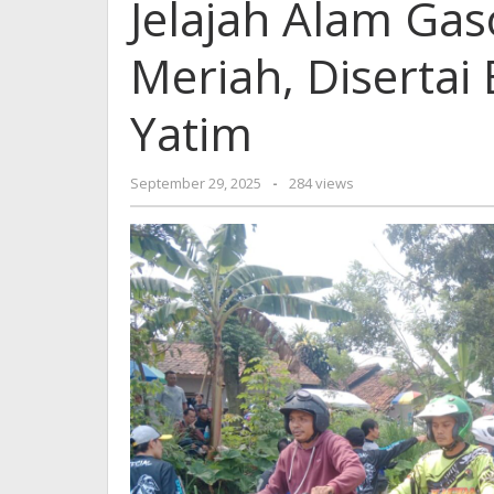
Jelajah Alam Gas
Trail
Adven
Meriah, Disertai
Meriah
Disert
Bakso
Yatim
&
Santu
Yatim
by
September 29, 2025
-
284 views
admin