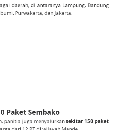
agai daerah, di antaranya Lampung, Bandung
abumi, Purwakarta, dan Jakarta.
50 Paket Sembako
am, panitia juga menyalurkan
sekitar 150 paket
rga dari 12 RT di wilayah Mande.