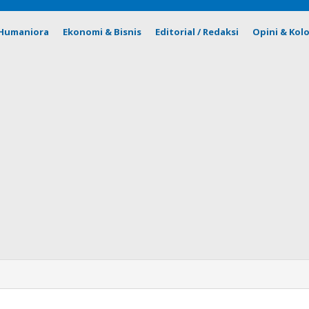
& Humaniora
Ekonomi & Bisnis
Editorial / Redaksi
Opini & Kol
n