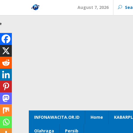
Skip
August 7, 2026
Sea
to
content
e
INFONAWACITA.OR.ID
Home
KABARPL
Olahraga
Persib