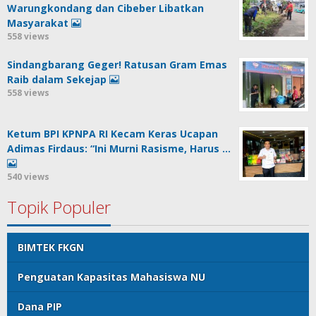
Warungkondang dan Cibeber Libatkan
Masyarakat
558 views
Sindangbarang Geger! Ratusan Gram Emas
Raib dalam Sekejap
558 views
Ketum BPI KPNPA RI Kecam Keras Ucapan
Adimas Firdaus: “Ini Murni Rasisme, Harus …
540 views
Topik Populer
BIMTEK FKGN
Penguatan Kapasitas Mahasiswa NU
Dana PIP