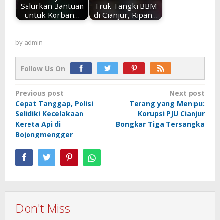
Salurkan Bantuan
Truk Tangki BBM
untuk Korban…
di Cianjur, Ripan…
by
admin
Follow Us On
Post
Previous post
Next post
Cepat Tanggap, Polisi
Terang yang Menipu:
navigation
Selidiki Kecelakaan
Korupsi PJU Cianjur
Kereta Api di
Bongkar Tiga Tersangka
Bojongmengger
Don't Miss