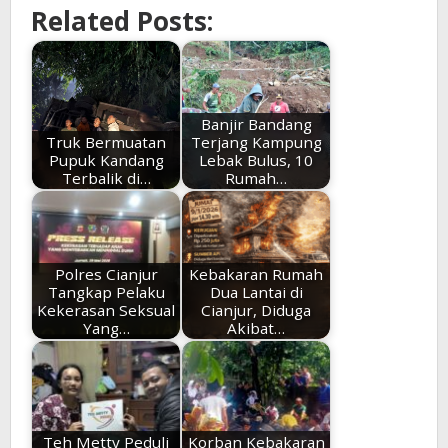
Related Posts:
Banjir Bandang
Truk Bermuatan
Terjang Kampung
Pupuk Kandang
Lebak Bulus, 10
Terbalik di…
Rumah…
Polres Cianjur
Kebakaran Rumah
Tangkap Pelaku
Dua Lantai di
Kekerasan Seksual
Cianjur, Diduga
Yang…
Akibat…
Teh Metty Peduli
Korban Kebakaran