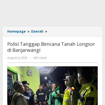
Polisi
Homepage
»
Daerah
»
Tanggap
Bencana
Polisi Tanggap Bencana Tanah Longsor
Tanah
di Banjarwangi
Longsor
di
by
August 4, 2025
-
403 views
Banjarwangi
admin