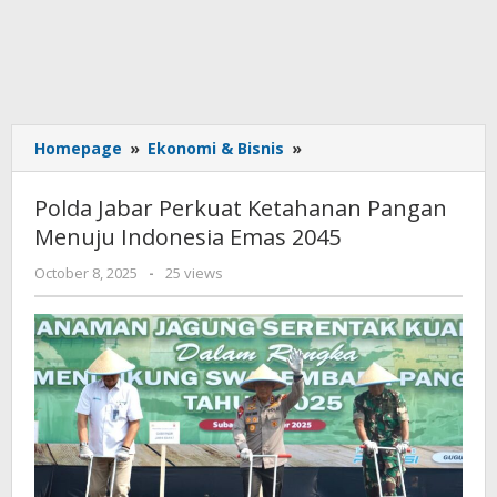
Polda
Homepage
»
Ekonomi & Bisnis
»
Jabar
Perkuat
Polda Jabar Perkuat Ketahanan Pangan
Ketahanan
Menuju Indonesia Emas 2045
Pangan
Menuju
by
October 8, 2025
-
25 views
Indonesia
admin
Emas
2045