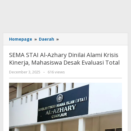
SEMA
Homepage
»
Daerah
»
STAI
Al-
SEMA STAI Al-Azhary Dinilai Alami Krisis
Azhary
Kinerja, Mahasiswa Desak Evaluasi Total
Dinilai
Alami
by
December 3, 2025
-
616 views
Krisis
admin
Kinerja,
Mahasiswa
Desak
Evaluasi
Total