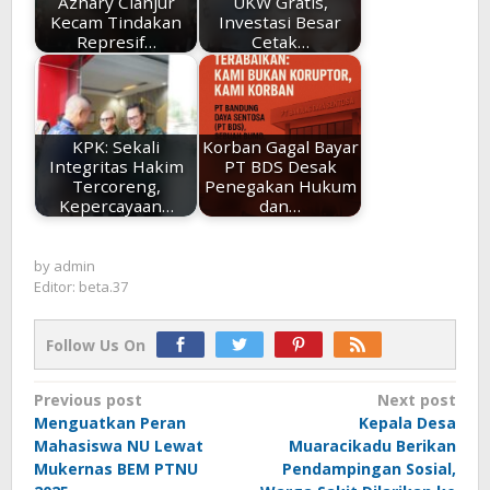
Azhary Cianjur
UKW Gratis,
Kecam Tindakan
Investasi Besar
Represif…
Cetak…
KPK: Sekali
Korban Gagal Bayar
Integritas Hakim
PT BDS Desak
Tercoreng,
Penegakan Hukum
Kepercayaan…
dan…
by
admin
Editor: beta.37
Follow Us On
Post
Previous post
Next post
Menguatkan Peran
Kepala Desa
navigation
Mahasiswa NU Lewat
Muaracikadu Berikan
Mukernas BEM PTNU
Pendampingan Sosial,