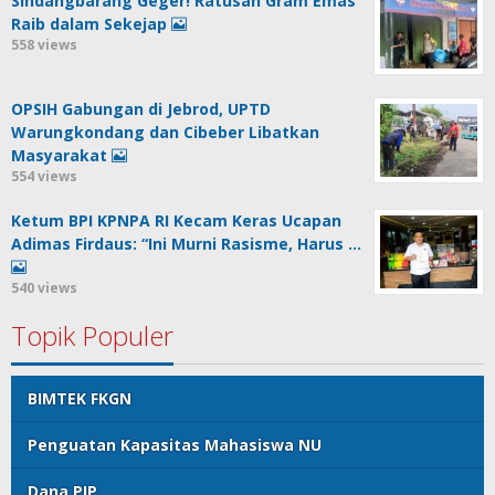
Sindangbarang Geger! Ratusan Gram Emas
Raib dalam Sekejap
558 views
OPSIH Gabungan di Jebrod, UPTD
Warungkondang dan Cibeber Libatkan
Masyarakat
554 views
Ketum BPI KPNPA RI Kecam Keras Ucapan
Adimas Firdaus: “Ini Murni Rasisme, Harus …
540 views
Topik Populer
BIMTEK FKGN
Penguatan Kapasitas Mahasiswa NU
Dana PIP