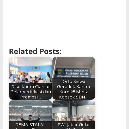
Related Posts:
Ortu Siswa
Disdikpora Cianjur
Geruduk Kantor
Gelar Verifikasi dan
Kordik!! Minta
Promosi…
Kepsek SDN…
DEMA STAI Al-
PWI Jabar Gelar