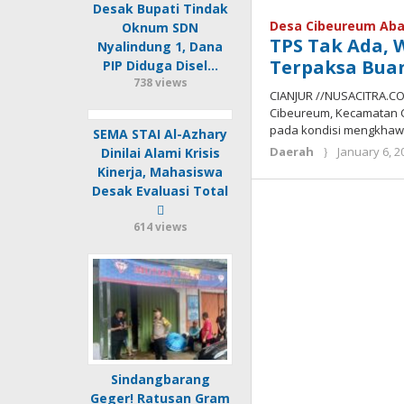
Desak Bupati Tindak
Desa Cibeureum Aba
Oknum SDN
TPS Tak Ada,
Nyalindung 1, Dana
Terpaksa Bu
PIP Diduga Disel…
738 views
CIANJUR //NUSACITRA.C
Cibeureum, Kecamatan Cu
pada kondisi mengkhawat
SEMA STAI Al-Azhary
Daerah
January 6, 2
Dinilai Alami Krisis
Kinerja, Mahasiswa
Desak Evaluasi Total
614 views
Sindangbarang
Geger! Ratusan Gram