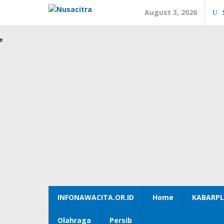
Skip
August 3, 2026
to
content
e
INFONAWACITA.OR.ID
Home
KABARPL
Olahraga
Persib