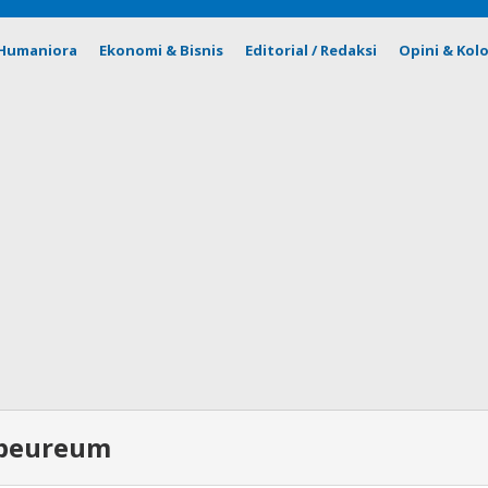
& Humaniora
Ekonomi & Bisnis
Editorial / Redaksi
Opini & Kol
ibeureum