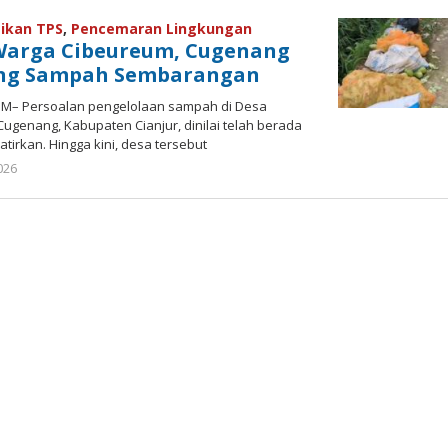
ikan TPS
,
Pencemaran Lingkungan
 Warga Cibeureum, Cugenang
ang Sampah Sembarangan
OM– Persoalan pengelolaan sampah di Desa
genang, Kabupaten Cianjur, dinilai telah berada
irkan. Hingga kini, desa tersebut
by
026
admin.cianjur