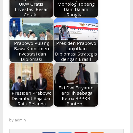
UKW Gratis,
Monolog Topeng
Investasi Besar
Dam Dalam
Cetak…
Rangka…
Prabowo Pulang
Presiden Prabowo
Bawa Komitmen
Lanjutkan
Investasi dan
Diplomasi Strategis
Diplomasi
dengan Brasil
Eki Dwi Eriyanto
Presiden Prabowo
Terpilih sebagai
Disambut Raja dan
Ketua BPPKB
Ratu Belanda
Banten…
by
admin