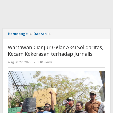
Wartawan
Homepage
»
Daerah
»
Cianjur
Gelar
Wartawan Cianjur Gelar Aksi Solidaritas,
Aksi
Kecam Kekerasan terhadap Jurnalis
Solidaritas,
Kecam
by
August 22, 2025
-
310 views
Kekerasan
admin
terhadap
Jurnalis