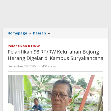
Pelantikan
Homepage
»
Daerah
»
98
RT/RW
Pelantikan RT/RW
Kelurahan
Pelantikan 98 RT/RW Kelurahan Bojong
Bojong
Herang Digelar di Kampus Suryakancana
Herang
Digelar
by
December 28, 2025
-
401 views
di
admin.cianjur
Kampus
Suryakancana