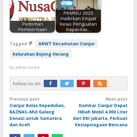
PKMNU 2025
Hadirkan Empat
Pedoman
Kelas Penguatan
Pemberitaan
Kapasitas…
Tagged
ARWT Kecamatan Cianjur
Kelurahan Bojong Herang
by
admin.cianjur
Follow Us On
Post
Previous post
Next post
Cianjur Balas Kepedulian,
Damkar Cianjur Dapat
navigation
BAZNAS–MUI Galang
Hibah Mobil 4.000 Liter
Donasi untuk Sumatera
dari DKI Jakarta, Perkuat
dan Aceh
Kesiapsiagaan Bencana