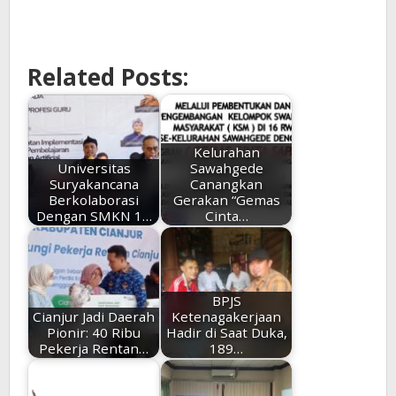
Related Posts:
Kelurahan
Universitas
Sawahgede
Suryakancana
Canangkan
Berkolaborasi
Gerakan “Gemas
Dengan SMKN 1…
Cinta…
BPJS
Cianjur Jadi Daerah
Ketenagakerjaan
Pionir: 40 Ribu
Hadir di Saat Duka,
Pekerja Rentan…
189…