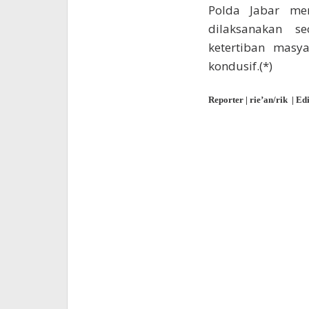
Polda Jabar me
dilaksanakan s
ketertiban masy
kondusif.(*)
Reporter | rie’an/rik | Ed