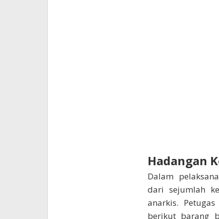
Hadangan K
Dalam pelaksana
dari sejumlah k
anarkis. Petug
berikut barang b