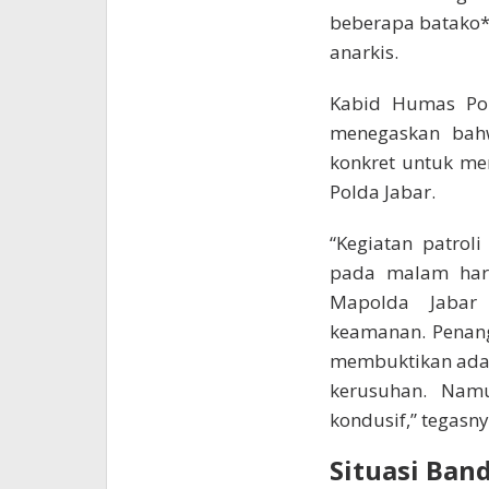
beberapa batako*
anarkis.
Kabid Humas Po
menegaskan bahw
konkret untuk me
Polda Jabar.
“Kegiatan patrol
pada malam hari
Mapolda Jabar 
keamanan. Penang
membuktikan adan
kerusuhan. Nam
kondusif,” tegasny
Situasi Ban