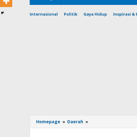
Internasional
Politik
Gaya Hidup
Inspirasi 
Polda
Homepage
»
Daerah
»
Jabar
Gelar