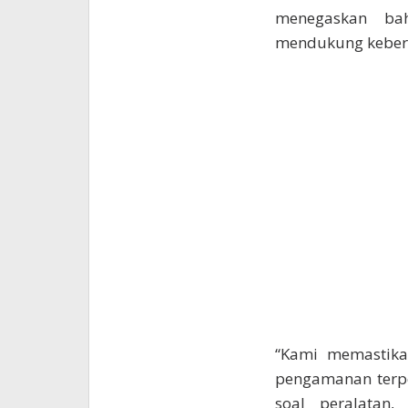
menegaskan bah
mendukung keberh
“Kami memastikan
pengamanan terpe
soal peralatan