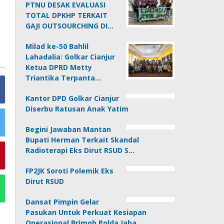
PTNU DESAK EVALUASI
TOTAL DPKHP TERKAIT
GAJI OUTSOURCHING DI…
Milad ke-50 Bahlil
Lahadalia: Golkar Cianjur
Ketua DPRD Metty
Triantika Terpanta…
Kantor DPD Golkar Cianjur
Diserbu Ratusan Anak Yatim
Begini Jawaban Mantan
Bupati Herman Terkait Skandal
Radioterapi Eks Dirut RSUD S…
FP2JK Soroti Polemik Eks
Dirut RSUD
Dansat Pimpin Gelar
Pasukan Untuk Perkuat Kesiapan
Operasional Brimob Polda Jaba…