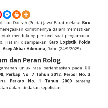
lisian Daerah (Polda) Jawa Barat melalui
Biro
enegaskan komitmennya dalam memastikan
k untuk mendukung personel saat pengamanan
s). Hal ini disampaikan
Karo Logistik Polda
l. Asep Akbar Hikmana,
Rabu (24/9/2025).
um dan Peran Rolog
gamanan unjuk rasa berlandaskan pada
UU
98
,
Perkap No. 7 Tahun 2012
,
Perpol No. 3
erta
Perkap No. 1 Tahun 2009
tentang
tan dalam tindakan kepolisian.