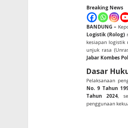
Breaking News
BANDUNG –
Kepo
Logistik (Rolog)
m
kesiapan logisti
unjuk rasa (Unra
Jabar Kombes Po
Dasar Huk
Pelaksanaan pen
No. 9 Tahun 19
Tahun 2024
, s
penggunaan kekua