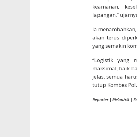
keamanan, kese
lapangan,” ujarny
Ia menambahkan, k
akan terus diper
yang semakin kom
“Logistik yang 
maksimal, baik b
jelas, semua haru
tutup Kombes Pol.
Reporter | Rie’an/rik | E