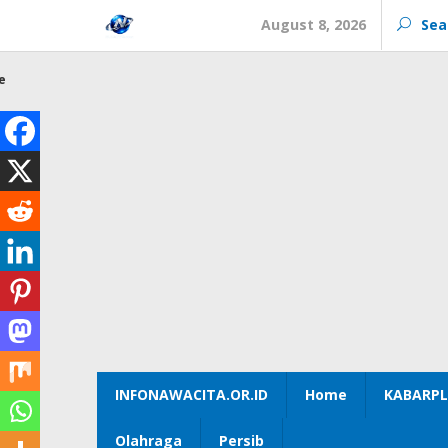
Skip
August 8, 2026
Sea
to
content
e
INFONAWACITA.OR.ID
Home
KABARPL
Olahraga
Persib