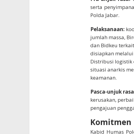
serta penyimpana
Polda Jabar.
Pelaksanaan:
koo
jumlah massa, Bir
dan Bidkeu terka
disiapkan melalu
Distribusi logisti
situasi anarkis 
keamanan.
Pasca-unjuk rasa
kerusakan, perbai
pengajuan penggan
Komitmen 
Kabid Humas Pol