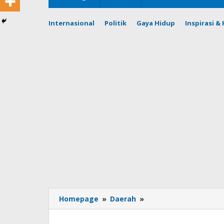
Internasional
Politik
Gaya Hidup
Inspirasi 
Polda
Homepage
»
Daerah
»
Jabar
Pastikan