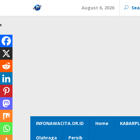
Skip
August 6, 2026
Sea
to
content
e
INFONAWACITA.OR.ID
Home
KABARPL
Olahraga
Persib