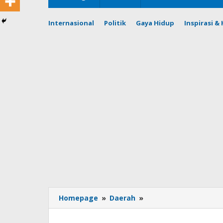
Internasional
Politik
Gaya Hidup
Inspirasi 
Polres
Homepage
»
Daerah
»
Sumedang
Bekuk