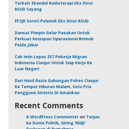
Terkait Skandal Radioterapi Eks Dirut
RSUD Sayang
FP2JK Soroti Polemik Eks Dirut RSUD
Dansat Pimpin Gelar Pasukan Untuk
Perkuat Kesiapan Operasional Brimob
Polda Jabar
Cak Imin Lepas 337 Pekerja Migran
Indonesia Cianjur Untuk Siap Kerja Ke
Luar Negeri
Dari Hasil Razia Gabungan Polres Cianjur
Ke Tempat Hiburan Malam, Satu Pria
Pengguna Sintetis Di Amankan
Recent Comments
A WordPress Commenter
on
Terjun
ke Dunia Politik, Giring ‘Nidji’
Syukuran di Rumahnya