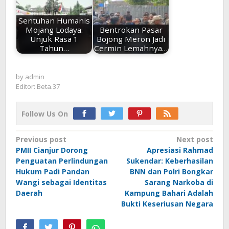
Sentuhan Humanis
Mojang Lodaya:
Bentrokan Pasar
Unjuk Rasa 1
Bojong Meron Jadi
Tahun…
Cermin Lemahnya…
by
admin
Editor: Beta.37
Follow Us On
Post
Previous post
Next post
PMII Cianjur Dorong
Apresiasi Rahmad
navigation
Penguatan Perlindungan
Sukendar: Keberhasilan
Hukum Padi Pandan
BNN dan Polri Bongkar
Wangi sebagai Identitas
Sarang Narkoba di
Daerah
Kampung Bahari Adalah
Bukti Keseriusan Negara