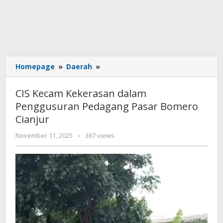
CIS
Homepage
»
Daerah
»
Kecam
Kekerasan
CIS Kecam Kekerasan dalam
dalam
Penggusuran Pedagang Pasar Bomero
Penggusuran
Cianjur
Pedagang
Pasar
by
November 11, 2025
-
367 views
Bomero
admin
Cianjur