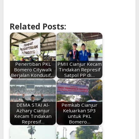
Related Posts:
Penertiban PKL
PMII Cianjur Kecam
Bomero Citywalk
Tindakan Represif
Berjalan Kondusif,…
Satpol PP di…
DEMA STAI Al-
Pemkab Cianjur
Azhary Cianjur
Keluarkan SP3
Kecam Tindakan
untuk PKL
Represif…
Bomero…