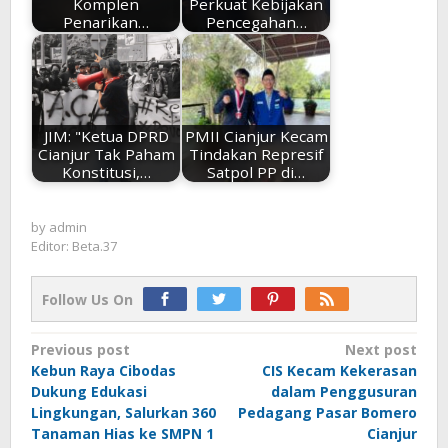
Komplen
Perkuat Kebijakan
Penarikan…
Pencegahan…
JIM: "Ketua DPRD
PMII Cianjur Kecam
Cianjur Tak Paham
Tindakan Represif
Konstitusi,…
Satpol PP di…
by
admin
Editor: Beta.37
Follow Us On
Post
Previous post
Next post
Kebun Raya Cibodas
CIS Kecam Kekerasan
navigation
Dukung Edukasi
dalam Penggusuran
Lingkungan, Salurkan 360
Pedagang Pasar Bomero
Tanaman Hias ke SMPN 1
Cianjur