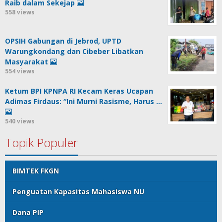
Raib dalam Sekejap
558 views
OPSIH Gabungan di Jebrod, UPTD
Warungkondang dan Cibeber Libatkan
Masyarakat
554 views
Ketum BPI KPNPA RI Kecam Keras Ucapan
Adimas Firdaus: “Ini Murni Rasisme, Harus …
540 views
Topik Populer
BIMTEK FKGN
Penguatan Kapasitas Mahasiswa NU
Dana PIP