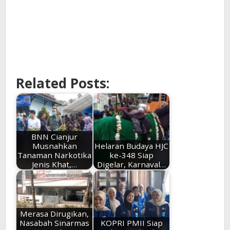
Related Posts:
BNN Cianjur
Musnahkan
Helaran Budaya HJC
Tanaman Narkotika
ke-348 Siap
Jenis Khat,…
Digelar, Karnaval…
Merasa Dirugikan,
Nasabah Sinarmas
KOPRI PMII Siap