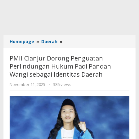
PMII
Homepage
»
Daerah
»
Cianjur
Dorong
PMII Cianjur Dorong Penguatan
Penguatan
Perlindungan Hukum Padi Pandan
Perlindungan
Wangi sebagai Identitas Daerah
Hukum
Padi
by
November 11, 2025
-
386 views
Pandan
admin
Wangi
sebagai
Identitas
Daerah